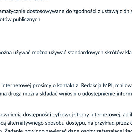
tematycznie dostosowywane do zgodności z ustawą z dnia
iotów publicznych.
 można używać można używać standardowych skrótów kla
 internetowej prosimy o kontakt z
Redakcja MPI
, mailo
amą drogą można składać wnioski o udostępnienie informa
nienia dostępności cyfrowej strony internetowej, aplik
mocą alternatywnego sposobu dostępu, na przykład przez
tp. Żądanie powinno zawierać dane osoby zgłaszającej żą