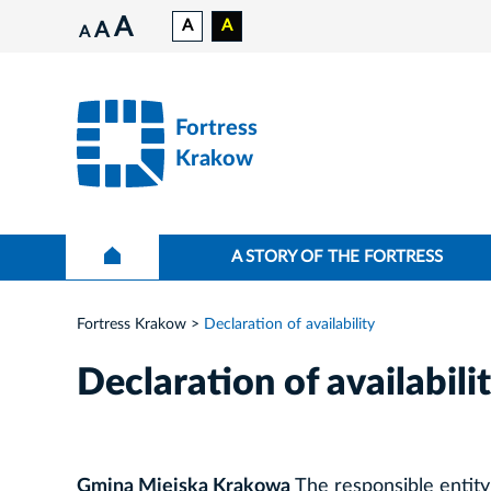
A
A
A
A
A
Fortress
Krakow
A STORY OF THE FORTRESS
Fortress Krakow
Declaration of availability
Declaration of availabili
Gmina Miejska Krakowa
The responsible entity 